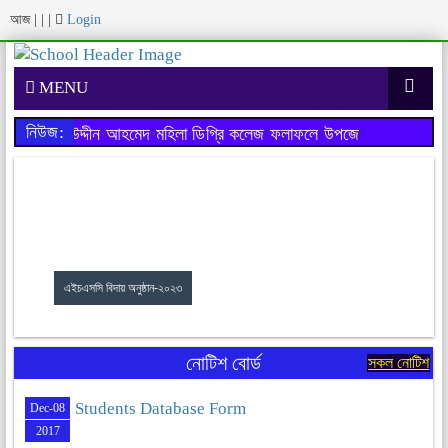
আজ
|
|
|
Login
MENU
নিউজ:
ক্ষায় মহিউদ্দীন আহমেদ মহিলা ডিগ্রি কলেজ ফলাফলে উপজেলায় ১ম স্থান এব
এইচএসসি বিদায় অনুষ্ঠান-২০২৩
নোটিশ বোর্ড
সকল নোটিশ
Students Database Form
Dec-08
2017