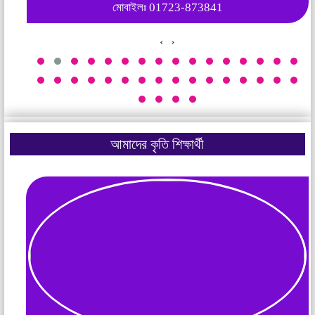
মোবাইলঃ 01723-873841
‹
›
আমাদের কৃতি শিক্ষার্থী