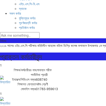
এইচ.এস.সি-বি.এম
স্নাতক
সকল কর্নার
মুক্তিযুদ্ধ কর্নার
সূবর্ণজয়ন্তী কর্নার
প্রতিষ্ঠান কর্নার
নিউজ:
২০১৯ সালের এইচ.এস.সি পরীক্ষায় মহিউদ্দীন আহমেদ মহিলা ডিগ্রি কলেজ ফলাফলে উপজেলায় ১ম স্
প্রাক্তন কর্মচারীবৃন্দ
1
শিক্ষক/কর্মচারীরর নাম
সোবাহান শরীফ
পদবী
দিবা প্রহরী
ইনডেক্স/পিডিএস নম্বর
608740
বিস্তারিত
শিক্ষাগত যোগ্যতা
অষ্টম শ্রেণী
মোবাইল নম্বর
01783-959613
1
বিস্তারিত