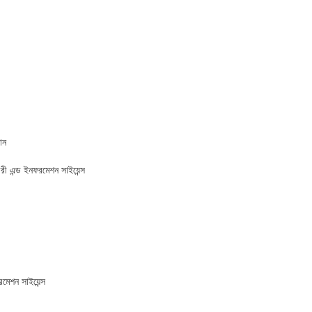
য়ান
েরী এন্ড ইনফরমেশন সাইয়েন্স
রমেশন সাইয়েন্স