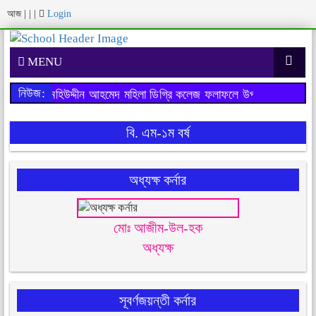
আজ
|
|
|
Login
MENU
নিউজ:
 পরীক্ষায় মহিউদ্দীন আহমেদ মহিলা ডিগ্রি কলেজ ফলাফলে উপজেলায় ১ম স্থা
বি. এম-১ম বর্ষ
অধ্যক্ষ কর্নার
মোঃ আজীম-উল-হক
অধ্যক্ষ
সূবর্ণজয়ন্তী কর্নার