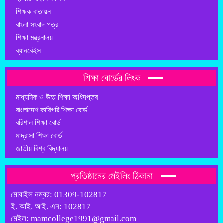
শিক্ষক বাতায়ন
বাংলা সংবাদ পত্র
শিক্ষা মন্ত্রনালয়
ব্যানবেইস
শিক্ষা বোর্ডের লিংক
মাধ্যমিক ও উচ্চ শিক্ষা অধিদপ্তর
বাংলাদেশ কারিগরি শিক্ষা বোর্ড
বরিশাল শিক্ষা বোর্ড
মাদ্রাসা শিক্ষা বোর্ড
জাতীয় বিশ্ব বিদ্যালয়
প্রতিষ্ঠানের মেইলিং ঠিকানা
মোবাইল নম্বর: 01309-102817
ই. আই. আই. এন: 102817
মেইল: mamcollege1991@gmail.com