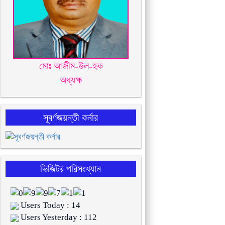
মোঃ আজীম-উল-হক
অধ্যক্ষ
সূবর্ণজয়ন্তী কর্নার
ভিজিটর পরিসংখ্যান
Users Today : 14
Users Yesterday : 112