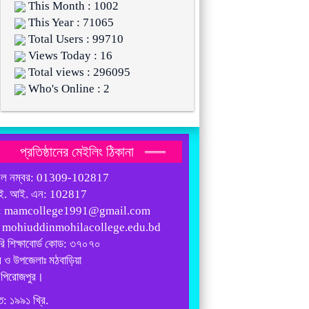
This Month : 1002
This Year : 71065
Total Users : 99710
Views Today : 16
Total views : 296095
Who's Online : 2
প্রতিষ্ঠানের মেইলিং ঠিকানা
ইল নম্বর: 01309-102817
ই. আই. এন: 102817
: mamcollege1991@gmail.com
: mohiuddinmohilacollege.edu.bd
রি শিক্ষাবোর্ড কোড: ৩৭০৭০
 ও উপজেলাঃ মঠবাড়িয়া
 পিরোজপুর।
ত: ১৯৯১ খ্রি.