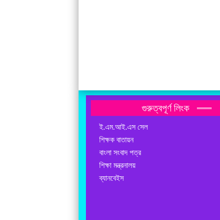
গুরুত্বপূর্ণ লিংক
ই.এম.আই.এস সেল
শিক্ষক বাতায়ন
বাংলা সংবাদ পত্র
শিক্ষা মন্ত্রনালয়
ব্যানবেইস