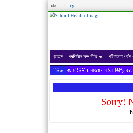
আজ
|
|
|
Login
প্রচ্ছদ
প্রতিষ্ঠান সম্পর্কিত
পরিচালনা পর্ষদ
২০১৯ সালের এইচ.এস.সি পরীক্ষায় মহিউদ্দীন আহমেদ মহিলা ডিগ্রি কল
নিউজ:
Sorry! 
N