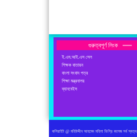
গুরুত্বপূর্ণ লিংক
ই.এম.আই.এস সেল
শিক্ষক বাতায়ন
বাংলা সংবাদ পত্র
শিক্ষা মন্ত্রনালয়
ব্যানবেইস
কপিরাইট @ মহিউদ্দীন আহমেদ মহিলা ডিগ্রি কলেজ সর্ব স্বত্ব