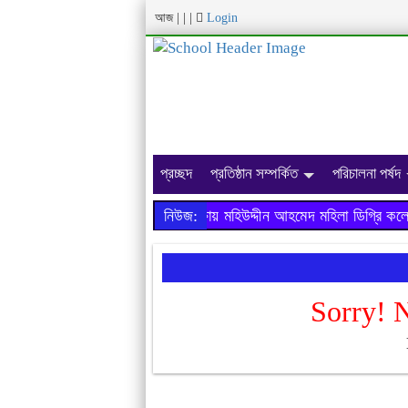
আজ
|
|
|
Login
প্রচ্ছদ
প্রতিষ্ঠান সম্পর্কিত
পরিচালনা পর্ষদ
২০১৯ সালের এইচ.এস.সি পরীক্ষায় মহিউদ্দীন আহমেদ মহিলা ডিগ্রি কলে
নিউজ:
Sorry! 