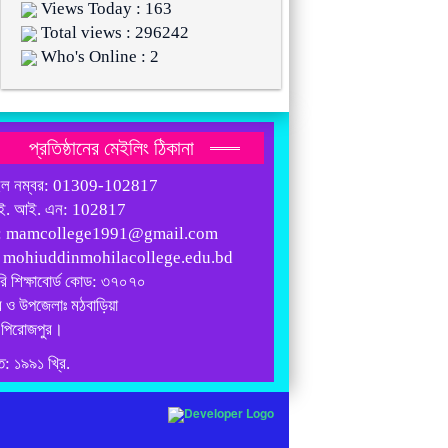
Views Today : 163
Total views : 296242
Who's Online : 2
প্রতিষ্ঠানের মেইলিং ঠিকানা
ইল নম্বর: 01309-102817
ই. আই. এন: 102817
: mamcollege1991@gmail.com
: mohiuddinmohilacollege.edu.bd
রি শিক্ষাবোর্ড কোড: ৩৭০৭০
 ও উপজেলাঃ মঠবাড়িয়া
 পিরোজপুর।
ত: ১৯৯১ খ্রি.