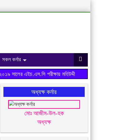
সকল কর্নার
৯ সালের এইচ.এস.সি পরীক্ষায় মহিউদ্দীন আহমেদ মহিলা ডিগ্রি কলেজ ফলাফ
অধ্যক্ষ কর্নার
মোঃ আজীম-উল-হক
অধ্যক্ষ