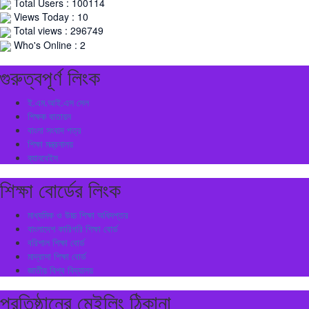
Total Users : 100114
Views Today : 10
Total views : 296749
Who's Online : 2
গুরুত্বপূর্ণ লিংক
ই.এম.আই.এস সেল
শিক্ষক বাতায়ন
বাংলা সংবাদ পত্র
শিক্ষা মন্ত্রনালয়
ব্যানবেইস
শিক্ষা বোর্ডের লিংক
মাধ্যমিক ও উচ্চ শিক্ষা অধিদপ্তর
বাংলাদেশ কারিগরি শিক্ষা বোর্ড
বরিশাল শিক্ষা বোর্ড
মাদ্রাসা শিক্ষা বোর্ড
জাতীয় বিশ্ব বিদ্যালয়
প্রতিষ্ঠানের মেইলিং ঠিকানা