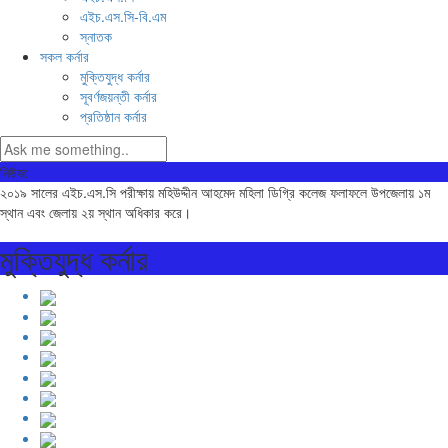
এইচ.এস.সি-বি.এম
স্নাতক
সকল কর্নার
মুক্তিযুদ্ধ কর্নার
সূবর্ণজয়ন্তী কর্নার
প্রতিষ্ঠান কর্নার
নিউজ:
২০১৯ সালের এইচ.এস.সি পরীক্ষায় মহিউদ্দীন আহমেদ মহিলা ডিগ্রি কলেজ ফলাফলে উপজেলায় ১ম
স্থান এবং জেলায় ২য় স্থান অধিকার করে।
মুক্তিযুদ্ধ কর্নার