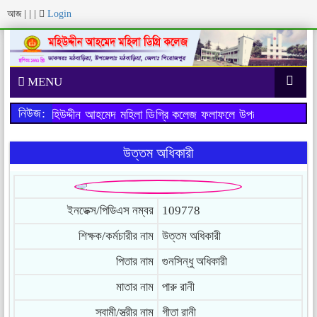
আজ
|
|
|
Login
MENU
নিউজ:
পরীক্ষায় মহিউদ্দীন আহমেদ মহিলা ডিগ্রি কলেজ ফলাফলে উপজেলায় ১ম স্থান
উত্তম অধিকারী
ইনডেক্স/পিডিএস নম্বর
109778
শিক্ষক/কর্মচারীর নাম
উত্তম অধিকারী
পিতার নাম
গুনসিন্ধু অধিকারী
মাতার নাম
পারু রানী
স্বামী/স্ত্রীর নাম
গীতা রানী