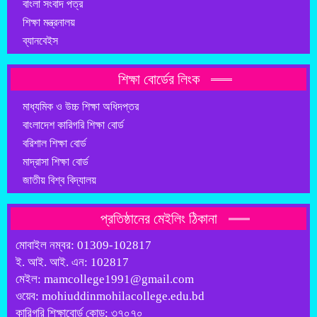
বাংলা সংবাদ পত্র
শিক্ষা মন্ত্রনালয়
ব্যানবেইস
শিক্ষা বোর্ডের লিংক
মাধ্যমিক ও উচ্চ শিক্ষা অধিদপ্তর
বাংলাদেশ কারিগরি শিক্ষা বোর্ড
বরিশাল শিক্ষা বোর্ড
মাদ্রাসা শিক্ষা বোর্ড
জাতীয় বিশ্ব বিদ্যালয়
প্রতিষ্ঠানের মেইলিং ঠিকানা
মোবাইল নম্বর: 01309-102817
ই. আই. আই. এন: 102817
মেইল: mamcollege1991@gmail.com
ওয়েব: mohiuddinmohilacollege.edu.bd
কারিগরি শিক্ষাবোর্ড কোড: ৩৭০৭০