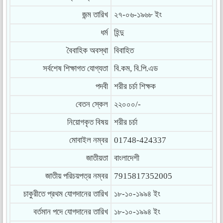
জন্ম তারিখ
২৭-০৬-১৯৬৮ ইং
ধর্ম
হিন্দু
বৈবাহিক অবস্থা
বিবাহিত
সর্বশেষ শিক্ষাগত যোগ্যতা
বি.কম, বি.পি.এড
পদবী
শরীর চর্চা শিক্ষক
বেতন স্কেল
২২০০০/-
নিয়োগকৃত বিষয়
শরীর চর্চা
মোবাইল নম্বর
01748-424337
জাতীয়তা
বাংলাদেশী
জাতীয় পরিচয়পত্র নম্বর
7915817352005
চাকুরীতে প্রথম যোগদানের তারিখ
১৮-১০-১৯৯৪ ইং
বর্তমান পদে যোগদানের তারিখ
১৮-১০-১৯৯৪ ইং