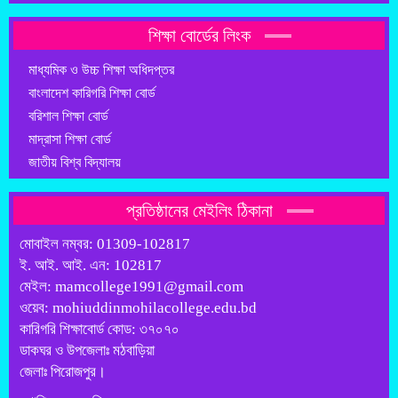
শিক্ষা বোর্ডের লিংক
মাধ্যমিক ও উচ্চ শিক্ষা অধিদপ্তর
বাংলাদেশ কারিগরি শিক্ষা বোর্ড
বরিশাল শিক্ষা বোর্ড
মাদ্রাসা শিক্ষা বোর্ড
জাতীয় বিশ্ব বিদ্যালয়
প্রতিষ্ঠানের মেইলিং ঠিকানা
মোবাইল নম্বর: 01309-102817
ই. আই. আই. এন: 102817
মেইল: mamcollege1991@gmail.com
ওয়েব: mohiuddinmohilacollege.edu.bd
কারিগরি শিক্ষাবোর্ড কোড: ৩৭০৭০
ডাকঘর ও উপজেলাঃ মঠবাড়িয়া
জেলাঃ পিরোজপুর।