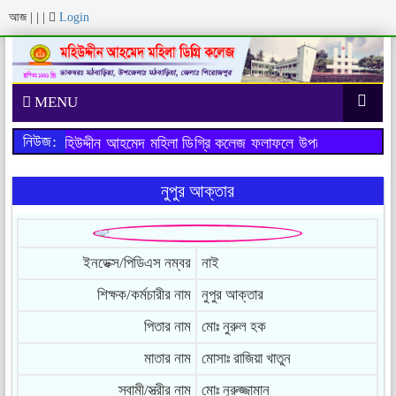
আজ
|
|
|
Login
MENU
নিউজ:
রীক্ষায় মহিউদ্দীন আহমেদ মহিলা ডিগ্রি কলেজ ফলাফলে উপজেলায় ১ম স্থান
নুপুর আক্তার
ইনডেক্স/পিডিএস নম্বর
নাই
শিক্ষক/কর্মচারীর নাম
নুপুর আক্তার
পিতার নাম
মোঃ নুরুল হক
মাতার নাম
মোসাঃ রাজিয়া খাতুন
স্বামী/স্ত্রীর নাম
মোঃ নুরুজ্জামান