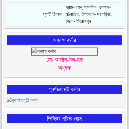
গ্রাম- আন্ধারমানিক, ডাকঘর-
স্থায়ী ঠিকানা
মঠবাড়িয়া, উপজেলা- মঠবাড়িয়া,
জেলা- পিরোজপুর।
অধ্যক্ষ কর্নার
মোঃ আজীম-উল-হক
অধ্যক্ষ
সূবর্ণজয়ন্তী কর্নার
ভিজিটর পরিসংখ্যান