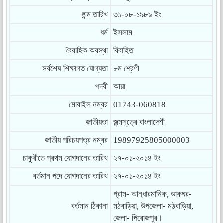
জন্ম তারিখ
৩১-০৮-১৯৮৯ ইং
ধর্ম
ইসলাম
বৈবাহিক অবস্থা
বিবাহিত
সর্বশেষ শিক্ষাগত যোগ্যতা
৮ম শ্রেণী
পদবী
আয়া
মোবাইল নম্বর
01743-060818
জাতীয়তা
জন্মসূত্রে বাংলাদেশী
জাতীয় পরিচয়পত্র নম্বর
19897925805000003
চাকুরীতে প্রথম যোগদানের তারিখ
২৭-০১-২০১৪ ইং
বর্তমান পদে যোগদানের তারিখ
২৭-০১-২০১৪ ইং
গ্রাম- আন্ধারমানিক, ডাকঘর-
বর্তমান ঠিকানা
মঠবাড়িয়া, উপজেলা- মঠবাড়িয়া,
জেলা- পিরোজপুর।