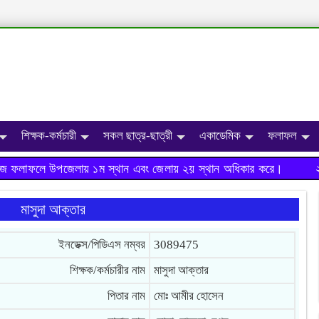
শিক্ষক-কর্মচারী
সকল ছাত্র-ছাত্রী
একাডেমিক
ফলাফল
জ ফলাফলে উপজেলায় ১ম স্থান এবং জেলায় ২য় স্থান অধিকার করে।
২০১
মাসুদা আক্তার
ইনডেক্স/পিডিএস নম্বর
3089475
শিক্ষক/কর্মচারীর নাম
মাসুদা আক্তার
পিতার নাম
মোঃ আমীর হোসেন