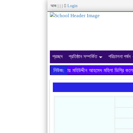
আজ
|
|
|
Login
প্রচ্ছদ
প্রতিষ্ঠান সম্পর্কিত
পরিচালনা পর্ষদ
২০১৯ সালের এইচ.এস.সি পরীক্ষায় মহিউদ্দীন আহমেদ মহিলা ডিগ্রি কলে
নিউজ: