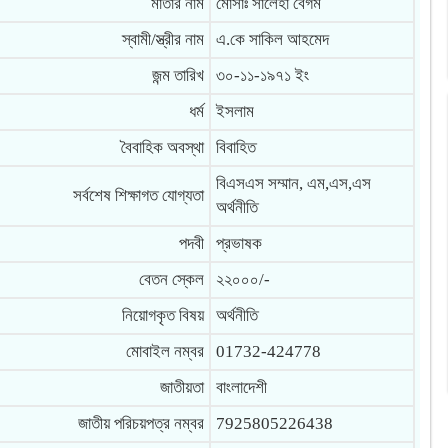
মাতার নাম
মোসাঃ সালেহা বেগম
স্বামী/স্ত্রীর নাম
এ.কে সাকিল আহমেদ
জন্ম তারিখ
৩০-১১-১৯৭১ ইং
ধর্ম
ইসলাম
বৈবাহিক অবস্থা
বিবাহিত
বিএসএস সম্মান, এম,এস,এস
সর্বশেষ শিক্ষাগত যোগ্যতা
অর্থনীতি
পদবী
প্রভাষক
বেতন স্কেল
২২০০০/-
নিয়োগকৃত বিষয়
অর্থনীতি
মোবাইল নম্বর
01732-424778
জাতীয়তা
বাংলাদেশী
জাতীয় পরিচয়পত্র নম্বর
7925805226438