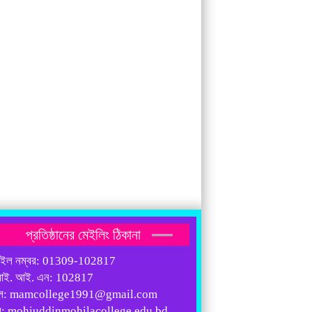
প্রতিষ্ঠানের মেইলিং ঠিকানা
াইল নম্বর: 01309-102817
আই. আই. এন: 102817
ল: mamcollege1991@gmail.com
ব: mohiuddinmohilacollege.edu.bd