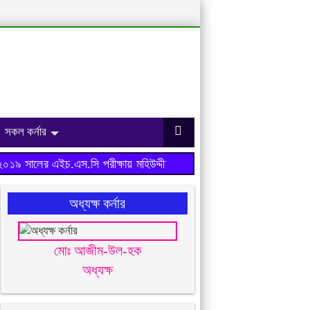
সকল কর্নার
৯ সালের এইচ.এস.সি পরীক্ষায় মহিউদ্দীন আহমেদ মহিলা ডিগ্রি কলেজ ফলাফ
অধ্যক্ষ কর্নার
মোঃ আজীম-উল-হক
অধ্যক্ষ