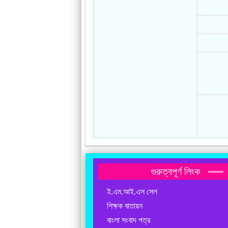
গুরুত্বপূর্ণ লিংক
ই.এম.আই.এস সেল
শিক্ষক বাতায়ন
বাংলা সংবাদ পত্র