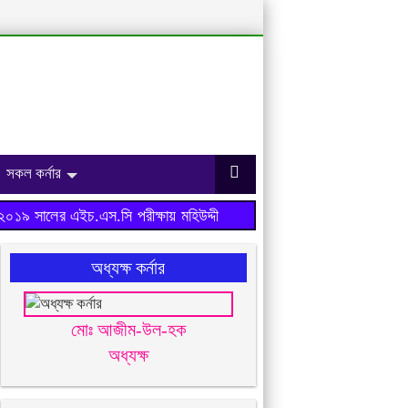
সকল কর্নার
৯ সালের এইচ.এস.সি পরীক্ষায় মহিউদ্দীন আহমেদ মহিলা ডিগ্রি কলেজ ফলাফ
অধ্যক্ষ কর্নার
মোঃ আজীম-উল-হক
অধ্যক্ষ