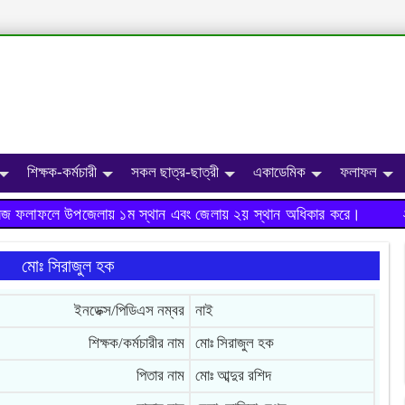
শিক্ষক-কর্মচারী
সকল ছাত্র-ছাত্রী
একাডেমিক
ফলাফল
জ ফলাফলে উপজেলায় ১ম স্থান এবং জেলায় ২য় স্থান অধিকার করে।
২০১
মোঃ সিরাজুল হক
ইনডেক্স/পিডিএস নম্বর
নাই
শিক্ষক/কর্মচারীর নাম
মোঃ সিরাজুল হক
পিতার নাম
মোঃ আব্দুর রশিদ