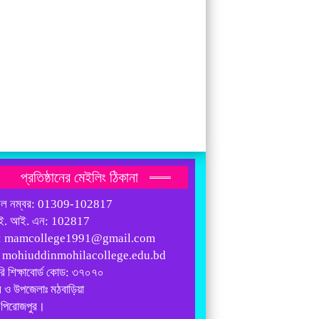
প্রতিষ্ঠানের মেইলিং ঠিকানা
ইল নম্বর: 01309-102817
ই. আই. এন: 102817
: mamcollege1991@gmail.com
: mohiuddinmohilacollege.edu.bd
রি শিক্ষাবোর্ড কোড: ৩৭০৭০
 ও উপজেলাঃ মঠবাড়িয়া
 পিরোজপুর।