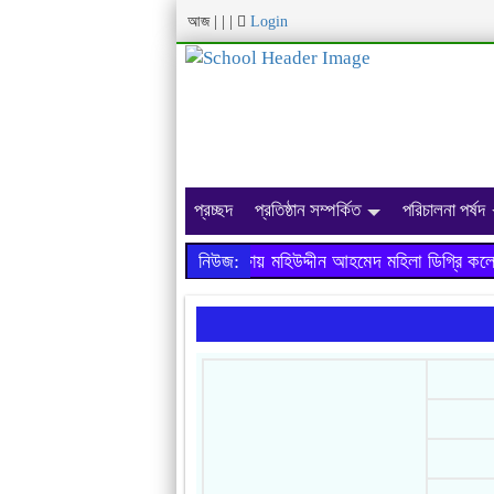
আজ
|
|
|
Login
প্রচ্ছদ
প্রতিষ্ঠান সম্পর্কিত
পরিচালনা পর্ষদ
২০১৯ সালের এইচ.এস.সি পরীক্ষায় মহিউদ্দীন আহমেদ মহিলা ডিগ্রি কলে
নিউজ: