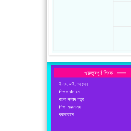
গুরুত্বপূর্ণ লিংক
ই.এম.আই.এস সেল
শিক্ষক বাতায়ন
বাংলা সংবাদ পত্র
শিক্ষা মন্ত্রনালয়
ব্যানবেইস