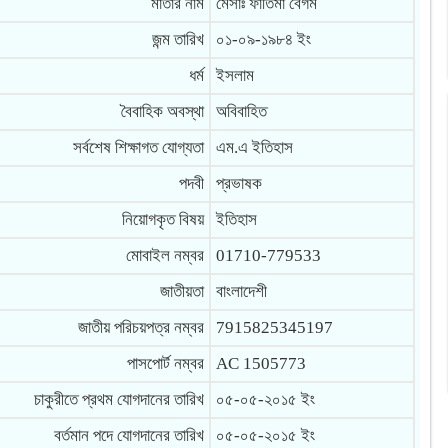
মাতার নাম
মেসাঃ ফাতিমা বেগম
জন্ম তারিখ
০১-০৯-১৯৮৪ ইং
ধর্ম
ইসলাম
বৈবাহিক অবস্থা
অবিবাহিত
সর্বশেষ শিক্ষাগত যোগ্যতা
এম.এ ইতিহাস
পদবী
প্রভাষক
নিয়োগকৃত বিষয়
ইতিহাস
মোবাইল নম্বর
01710-779533
জাতীয়তা
বাংলাদেশী
জাতীয় পরিচয়পত্র নম্বর
7915825345197
পাসপোর্ট নম্বর
AC 1505773
চাকুরীতে প্রথম যোগদানের তারিখ
০৫-০৫-২০১৫ ইং
বর্তমান পদে যোগদানের তারিখ
০৫-০৫-২০১৫ ইং