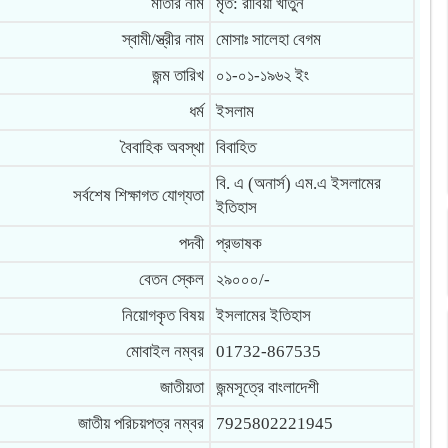
মাতার নাম
মৃত: রাবিয়া খাতুন
স্বামী/স্ত্রীর নাম
মোসাঃ সালেহা বেগম
জন্ম তারিখ
০১-০১-১৯৬২ ইং
ধর্ম
ইসলাম
বৈবাহিক অবস্থা
বিবাহিত
বি. এ (অনার্স) এম.এ ইসলামের
সর্বশেষ শিক্ষাগত যোগ্যতা
ইতিহাস
পদবী
প্রভাষক
বেতন স্কেল
২৯০০০/-
নিয়োগকৃত বিষয়
ইসলামের ইতিহাস
মোবাইল নম্বর
01732-867535
জাতীয়তা
জন্মসূত্রে বাংলাদেশী
জাতীয় পরিচয়পত্র নম্বর
7925802221945