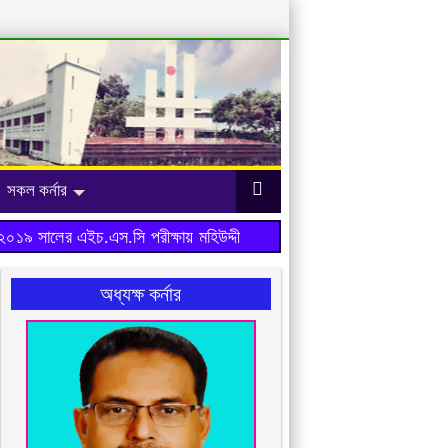
সকল কর্নার
৯ সালের এইচ.এস.সি পরীক্ষায় মহিউদ্দীন আহমেদ মহিলা ডিগ্রি কলেজ ফলাফল
অধ্যক্ষ কর্নার