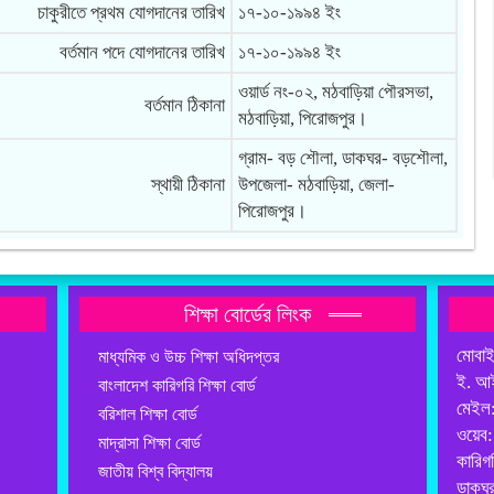
চাকুরীতে প্রথম যোগদানের তারিখ
১৭-১০-১৯৯৪ ইং
বর্তমান পদে যোগদানের তারিখ
১৭-১০-১৯৯৪ ইং
ওয়ার্ড নং-০২, মঠবাড়িয়া পৌরসভা,
বর্তমান ঠিকানা
মঠবাড়িয়া, পিরোজপুর।
গ্রাম- বড় শৌলা, ডাকঘর- বড়শৌলা,
স্থায়ী ঠিকানা
উপজেলা- মঠবাড়িয়া, জেলা-
পিরোজপুর।
শিক্ষা বোর্ডের লিংক
মোবা
মাধ্যমিক ও উচ্চ শিক্ষা অধিদপ্তর
ই. আ
বাংলাদেশ কারিগরি শিক্ষা বোর্ড
মেইল
বরিশাল শিক্ষা বোর্ড
ওয়েব
মাদ্রাসা শিক্ষা বোর্ড
কারিগ
জাতীয় বিশ্ব বিদ্যালয়
ডাকঘর