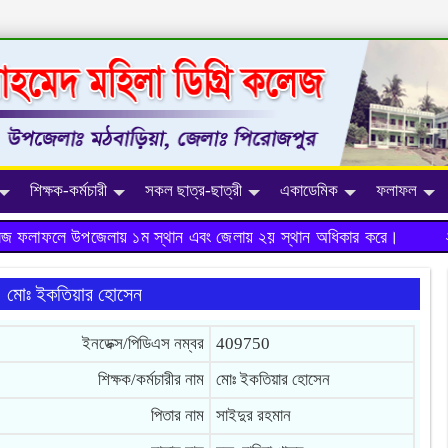
শিক্ষক-কর্মচারী
সকল ছাত্র-ছাত্রী
একাডেমিক
ফলাফল
জ ফলাফলে উপজেলায় ১ম স্থান এবং জেলায় ২য় স্থান অধিকার করে।
২০১
মোঃ ইকতিয়ার হোসেন
ইনডেক্স/পিডিএস নম্বর
409750
শিক্ষক/কর্মচারীর নাম
মোঃ ইকতিয়ার হোসেন
পিতার নাম
সাইদুর রহমান