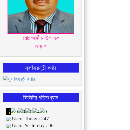
মোঃ আজীম-উল-হক
অধ্যক্ষ
সূবর্ণজয়ন্তী কর্নার
ভিজিটর পরিসংখ্যান
Users Today : 247
Users Yesterday : 96