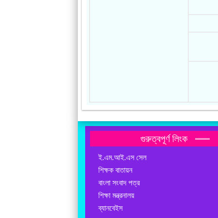
গুরুত্বপূর্ণ লিংক
ই.এম.আই.এস সেল
শিক্ষক বাতায়ন
বাংলা সংবাদ পত্র
শিক্ষা মন্ত্রনালয়
ব্যানবেইস