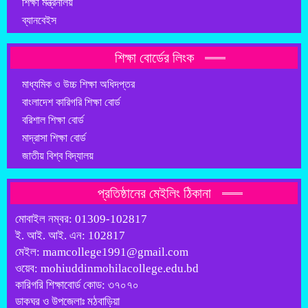
শিক্ষা মন্ত্রনালয়
ব্যানবেইস
শিক্ষা বোর্ডের লিংক
মাধ্যমিক ও উচ্চ শিক্ষা অধিদপ্তর
বাংলাদেশ কারিগরি শিক্ষা বোর্ড
বরিশাল শিক্ষা বোর্ড
মাদ্রাসা শিক্ষা বোর্ড
জাতীয় বিশ্ব বিদ্যালয়
প্রতিষ্ঠানের মেইলিং ঠিকানা
মোবাইল নম্বর: 01309-102817
ই. আই. আই. এন: 102817
মেইল: mamcollege1991@gmail.com
ওয়েব: mohiuddinmohilacollege.edu.bd
কারিগরি শিক্ষাবোর্ড কোড: ৩৭০৭০
ডাকঘর ও উপজেলাঃ মঠবাড়িয়া