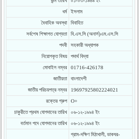
জন্ম তারিখ
০১-০৩-১৯৬৯ ইং
ধর্ম
ইসলাম
বৈবাহিক অবস্থা
বিবাহিত
সর্বশেষ শিক্ষাগত যোগ্যতা
বি.এস.সি (অনার্স)এম.এস.সি
পদবী
সহকারী অধ্যাপক
নিয়োগকৃত বিষয়
পদার্থ বিদ্যা
মোবাইল নম্বর
01716-426178
জাতীয়তা
বাংলাদেশী
জাতীয় পরিচয়পত্র নম্বর
19697925802224021
রক্তের গ্রুপ
O+
চাকুরীতে প্রথম যোগদানের তারিখ
০৬-১২-১৯৯৪ ইং
বর্তমান পদে যোগদানের তারিখ
০৬-১২-১৯৯৪ ইং
গ্রাম-দক্ষিণ মিঠাখালী, ডাকঘর-