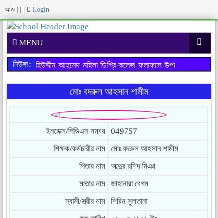
আজ
|
|
|
Login
MENU
নিউজ:
পরীক্ষায় মহিউদ্দীন আহমেদ মহিলা ডিগ্রি কলেজ ফলাফলে উপজেলায় ১ম স্থান
মোঃ বদরুল আহসান শামীম
ইনডেক্স/পিডিএস নম্বর
049757
শিক্ষক/কর্মচারীর নাম
মোঃ বদরুল আহসান শামীম
পিতার নাম
আব্দুর রশিদ মিঞা
মাতার নাম
জাহানারা বেগম
স্বামী/স্ত্রীর নাম
শিরিন সুলতানা