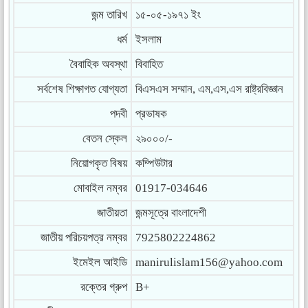
জন্ম তারিখ
১৫-০৫-১৯৭১ ইং
ধর্ম
ইসলাম
বৈবাহিক অবস্থা
বিবাহিত
সর্বশেষ শিক্ষাগত যোগ্যতা
বিএসএস সম্মান, এম,এস,এস রাষ্ট্রবিজ্ঞান
পদবী
প্রভাষক
বেতন স্কেল
২৯০০০/-
নিয়োগকৃত বিষয়
কম্পিউটার
মোবাইল নম্বর
01917-034646
জাতীয়তা
জন্মসূত্রে বাংলাদেশী
জাতীয় পরিচয়পত্র নম্বর
7925802224862
ইমেইল আইডি
manirulislam156@yahoo.com
রক্তের গ্রুপ
B+