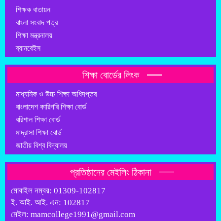
শিক্ষক বাতায়ন
বাংলা সংবাদ পত্র
শিক্ষা মন্ত্রনালয়
ব্যানবেইস
শিক্ষা বোর্ডের লিংক
মাধ্যমিক ও উচ্চ শিক্ষা অধিদপ্তর
বাংলাদেশ কারিগরি শিক্ষা বোর্ড
বরিশাল শিক্ষা বোর্ড
মাদ্রাসা শিক্ষা বোর্ড
জাতীয় বিশ্ব বিদ্যালয়
প্রতিষ্ঠানের মেইলিং ঠিকানা
মোবাইল নম্বর: 01309-102817
ই. আই. আই. এন: 102817
মেইল: mamcollege1991@gmail.com