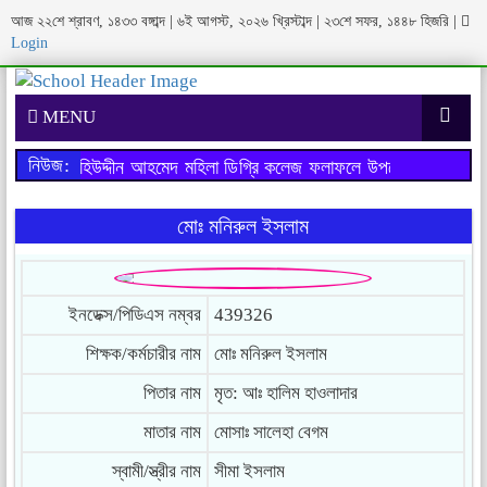
আজ
২২শে শ্রাবণ, ১৪৩৩ বঙ্গাব্দ
|
৬ই আগস্ট, ২০২৬ খ্রিস্টাব্দ
|
২৩শে সফর, ১৪৪৮ হিজরি
|
Login
MENU
নিউজ:
পরীক্ষায় মহিউদ্দীন আহমেদ মহিলা ডিগ্রি কলেজ ফলাফলে উপজেলায় ১ম স্থান
মোঃ মনিরুল ইসলাম
ইনডেক্স/পিডিএস নম্বর
439326
শিক্ষক/কর্মচারীর নাম
মোঃ মনিরুল ইসলাম
পিতার নাম
মৃত: আঃ হালিম হাওলাদার
মাতার নাম
মোসাঃ সালেহা বেগম
স্বামী/স্ত্রীর নাম
সীমা ইসলাম