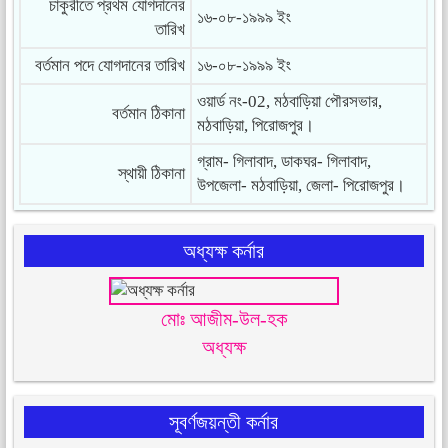
চাকুরীতে প্রথম যোগদানের
১৬-০৮-১৯৯৯ ইং
তারিখ
বর্তমান পদে যোগদানের তারিখ
১৬-০৮-১৯৯৯ ইং
ওয়ার্ড নং-02, মঠবাড়িয়া পৌরসভার,
বর্তমান ঠিকানা
মঠবাড়িয়া, পিরোজপুর।
গ্রাম- গিলাবাদ, ডাকঘর- গিলাবাদ,
স্থায়ী ঠিকানা
উপজেলা- মঠবাড়িয়া, জেলা- পিরোজপুর।
অধ্যক্ষ কর্নার
মোঃ আজীম-উল-হক
অধ্যক্ষ
সূবর্ণজয়ন্তী কর্নার