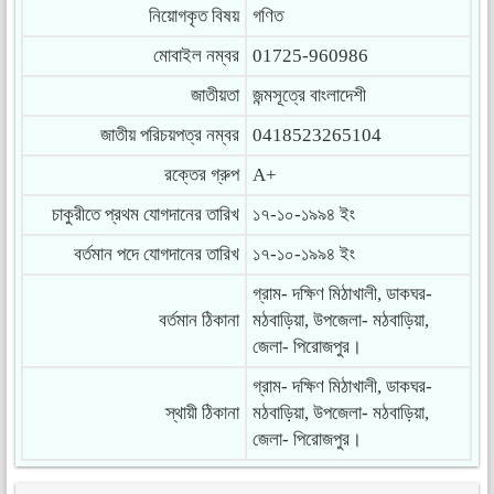
নিয়োগকৃত বিষয়
গণিত
মোবাইল নম্বর
01725-960986
জাতীয়তা
জন্মসূত্রে বাংলাদেশী
জাতীয় পরিচয়পত্র নম্বর
0418523265104
রক্তের গ্রুপ
A+
চাকুরীতে প্রথম যোগদানের তারিখ
১৭-১০-১৯৯৪ ইং
বর্তমান পদে যোগদানের তারিখ
১৭-১০-১৯৯৪ ইং
গ্রাম- দক্ষিণ মিঠাখালী, ডাকঘর-
বর্তমান ঠিকানা
মঠবাড়িয়া, উপজেলা- মঠবাড়িয়া,
জেলা- পিরোজপুর।
গ্রাম- দক্ষিণ মিঠাখালী, ডাকঘর-
স্থায়ী ঠিকানা
মঠবাড়িয়া, উপজেলা- মঠবাড়িয়া,
জেলা- পিরোজপুর।