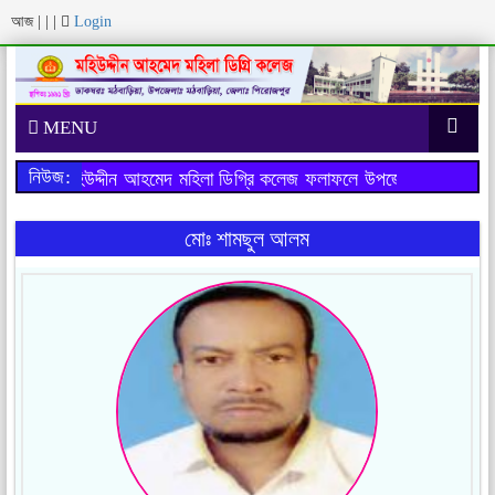
আজ
|
|
|
Login
MENU
নিউজ:
ীক্ষায় মহিউদ্দীন আহমেদ মহিলা ডিগ্রি কলেজ ফলাফলে উপজেলায় ১ম স্থান এ
মোঃ শামছুল আলম