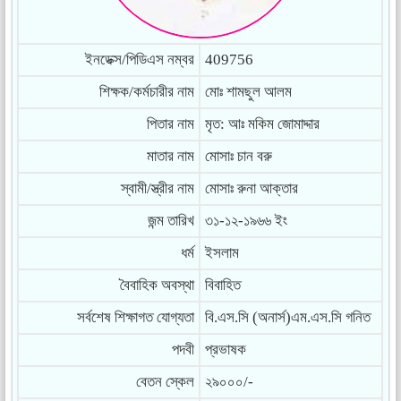
ইনডেক্স/পিডিএস নম্বর
409756
শিক্ষক/কর্মচারীর নাম
মোঃ শামছুল আলম
পিতার নাম
মৃত: আঃ মকিম জোমাদ্দার
মাতার নাম
মোসাঃ চান বরু
স্বামী/স্ত্রীর নাম
মোসাঃ রুনা আক্তার
জন্ম তারিখ
৩১-১২-১৯৬৬ ইং
ধর্ম
ইসলাম
বৈবাহিক অবস্থা
বিবাহিত
সর্বশেষ শিক্ষাগত যোগ্যতা
বি.এস.সি (অনার্স)এম.এস.সি গনিত
পদবী
প্রভাষক
বেতন স্কেল
২৯০০০/-