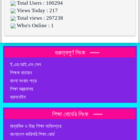
Total Users : 100294
Views Today : 217
Total views : 297238
Who's Online : 1
গুরুত্বপূর্ণ লিংক
ই.এম.আই.এস সেল
শিক্ষক বাতায়ন
বাংলা সংবাদ পত্র
শিক্ষা মন্ত্রনালয়
ব্যানবেইস
শিক্ষা বোর্ডের লিংক
মাধ্যমিক ও উচ্চ শিক্ষা অধিদপ্তর
বাংলাদেশ কারিগরি শিক্ষা বোর্ড