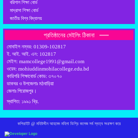
বরিশাল শিক্ষা বোর্ড
মাদ্রাসা শিক্ষা বোর্ড
জাতীয় বিশ্ব বিদ্যালয়
প্রতিষ্ঠানের মেইলিং ঠিকানা
মোবাইল নম্বর: 01309-102817
ই. আই. আই. এন: 102817
মেইল: mamcollege1991@gmail.com
ওয়েব: mohiuddinmohilacollege.edu.bd
কারিগরি শিক্ষাবোর্ড কোড: ৩৭০৭০
ডাকঘর ও উপজেলাঃ মঠবাড়িয়া
জেলাঃ পিরোজপুর।
স্থাপিত: ১৯৯১ খ্রি.
কপিরাইট @ মহিউদ্দীন আহমেদ মহিলা ডিগ্রি কলেজ সর্ব স্বত্ব সংরক্ষণ করে