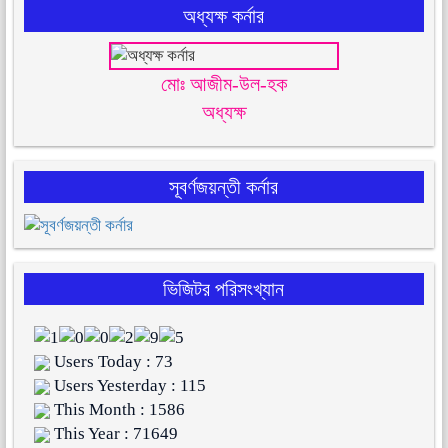
অধ্যক্ষ কর্নার
মোঃ আজীম-উল-হক
অধ্যক্ষ
সূবর্ণজয়ন্তী কর্নার
ভিজিটর পরিসংখ্যান
Users Today : 73
Users Yesterday : 115
This Month : 1586
This Year : 71649