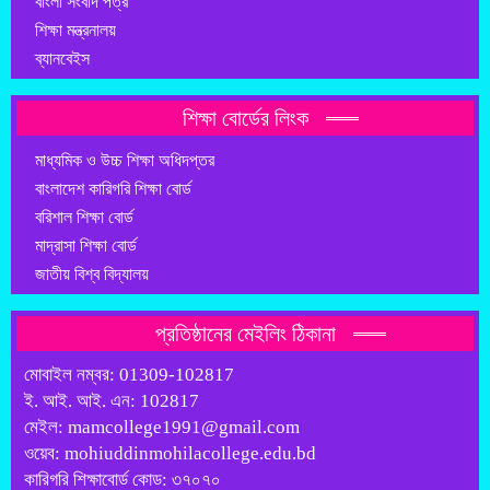
বাংলা সংবাদ পত্র
শিক্ষা মন্ত্রনালয়
ব্যানবেইস
শিক্ষা বোর্ডের লিংক
মাধ্যমিক ও উচ্চ শিক্ষা অধিদপ্তর
বাংলাদেশ কারিগরি শিক্ষা বোর্ড
বরিশাল শিক্ষা বোর্ড
মাদ্রাসা শিক্ষা বোর্ড
জাতীয় বিশ্ব বিদ্যালয়
প্রতিষ্ঠানের মেইলিং ঠিকানা
মোবাইল নম্বর: 01309-102817
ই. আই. আই. এন: 102817
মেইল: mamcollege1991@gmail.com
ওয়েব: mohiuddinmohilacollege.edu.bd
কারিগরি শিক্ষাবোর্ড কোড: ৩৭০৭০