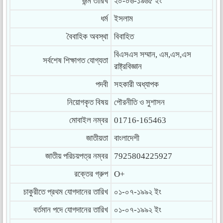
জন্ম তারিখ
২০-০৬-১৯৬৫ ইং
ধর্ম
ইসলাম
বৈবাহিক অবস্থা
বিবাহিত
বিএসএস সম্মান, এম,এস,এস
সর্বশেষ শিক্ষাগত যোগ্যতা
রাষ্ট্রবিজ্ঞান
পদবী
সহকারী অধ্যাপক
নিয়োগকৃত বিষয়
পৌরনীতি ও সুশাসন
মোবাইল নম্বর
01716-165463
জাতীয়তা
বাংলাদেশী
জাতীয় পরিচয়পত্র নম্বর
7925804225927
রক্তের গ্রুপ
O+
চাকুরীতে প্রথম যোগদানের তারিখ
০১-০৭-১৯৯২ ইং
বর্তমান পদে যোগদানের তারিখ
০১-০৭-১৯৯২ ইং