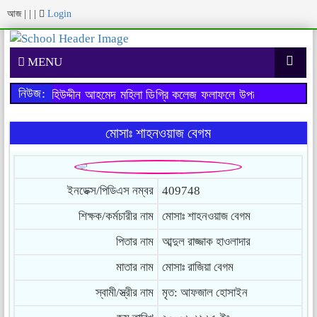
আজ
|
|
|
Login
MENU
নিউজ:
পরীক্ষায় মহিউদ্দীন আহমেদ মহিলা ডিগ্রি কলেজ ফলাফলে উপজেলায় ১ম স্থান
মোসাঃ শাহনওয়াজ বেগম
ইনডেক্স/পিডিএস নম্বর
409748
শিক্ষক/কর্মচারীর নাম
মোসাঃ শাহনওয়াজ বেগম
পিতার নাম
আব্দুল রাজ্জাক হাওলাদার
মাতার নাম
মোসাঃ রাজিয়া বেগম
স্বামী/স্ত্রীর নাম
মৃত: আফজাল হোসাইন