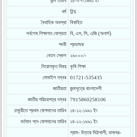
জন্ম তারিখ
২৫-০৭-১৯৬১ ইং
ধর্ম
হিন্দু
বৈবাহিক অবস্থা
বিবাহিত
সর্বশেষ শিক্ষাগত যোগ্যতা
বি, এস, সি, এজি (অনার্স)
পদবী
প্রভাষক
বেতন স্কেল
২৯০০০/-
নিয়োগকৃত বিষয়
কৃষি শিক্ষা
মোবাইল নম্বর
01721-535435
জাতীয়তা
জন্মসূত্রে বাংলাদেশী
জাতীয় পরিচয়পত্র নম্বর
7915860258106
চাকুরীতে প্রথম যোগদানের তারিখ
১৪-১২-১৯৯১ ইং
বর্তমান পদে যোগদানের তারিখ
১৪-১২-১৯৯১ ইং
গ্রাম- উত্তর মিঠাখালী, ডাকঘর-