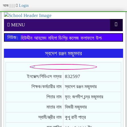
আজ
|
|
|
Login
MENU
নিউজ:
পরীক্ষায় মহিউদ্দীন আহমেদ মহিলা ডিগ্রি কলেজ ফলাফলে উপজেলায় ১ম স্থান
স্বদেশ রঞ্জন মজুমদার
ইনডেক্স/পিডিএস নম্বর
832597
শিক্ষক/কর্মচারীর নাম
স্বদেশ রঞ্জন মজুমদার
পিতার নাম
মৃত: জগদীশ চন্দ্র মজুমদার
মাতার নাম
বিজয়ী মজুমদার
স্বামী/স্ত্রীর নাম
কুখু রানী পাত্র