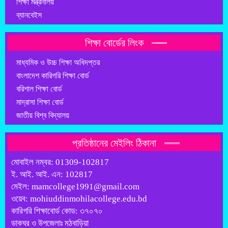
শিক্ষা মন্ত্রনালয়
ব্যানবেইস
শিক্ষা বোর্ডের লিংক
মাধ্যমিক ও উচ্চ শিক্ষা অধিদপ্তর
বাংলাদেশ কারিগরি শিক্ষা বোর্ড
বরিশাল শিক্ষা বোর্ড
মাদ্রাসা শিক্ষা বোর্ড
জাতীয় বিশ্ব বিদ্যালয়
প্রতিষ্ঠানের মেইলিং ঠিকানা
মোবাইল নম্বর: 01309-102817
ই. আই. আই. এন: 102817
মেইল: mamcollege1991@gmail.com
ওয়েব: mohiuddinmohilacollege.edu.bd
কারিগরি শিক্ষাবোর্ড কোড: ৩৭০৭০
ডাকঘর ও উপজেলাঃ মঠবাড়িয়া